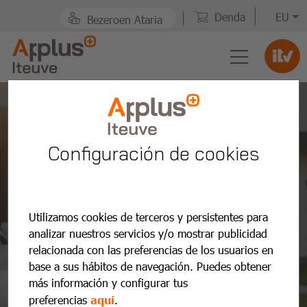
Denda
EU
Bezeroen Ataria
ITV gidari zerbitzua
Configuración de cookies
Abantailak
Zerbitzurik onena eman nahi
Utilizamos cookies de terceros y persistentes para
dizugu;
analizar nuestros servicios y/o mostrar publicidad
bai azterketaren aurretik, eta
relacionada con las preferencias de los usuarios en
base a sus hábitos de navegación. Puedes obtener
bai azterketaren ondoren
más información y configurar tus
ere.
preferencias
aquí
.