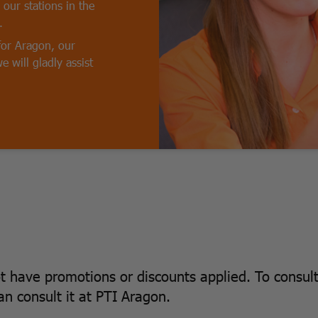
 our stations in the
.
for Aragon, our
e will gladly assist
ot have promotions or discounts applied. To consul
n consult it at PTI Aragon.