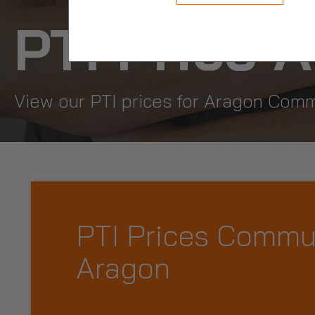
PTI Price
A
View our PTI prices for Aragon Com
PTI Prices Commu
Aragon