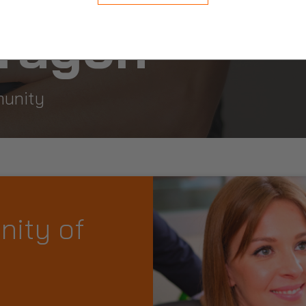
ragon
munity
nity of