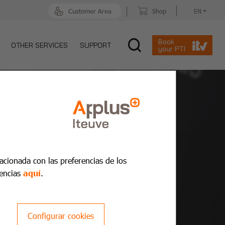
Customer Area
Shop
EN
Book
OTHER SERVICES
SUPPORT
your PTI
lacionada con las preferencias de los
encias
aquí
.
Configurar cookies