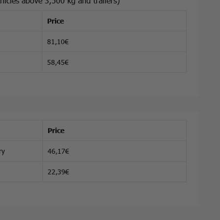
hicles above 3,500 kg and trailers)
Price
81,10€
58,45€
Price
ry
46,17€
22,39€