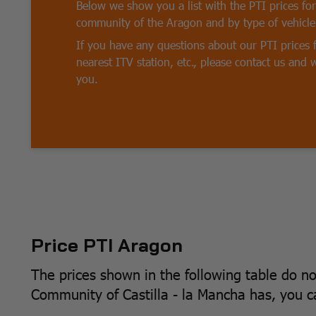
Below we show you a list with the PTI prices for
community of the Aragon and by type of vehicle
If you have any questions about our PTI prices 
nearest ITV station, etc., please contact us and w
you.
Price PTI Aragon
The prices shown in the following table do n
Community of Castilla - la Mancha has, you ca