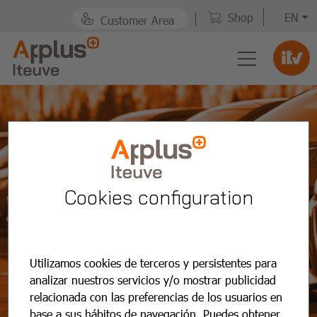
Shop
EN
Customer Area
Cookies configuration
Utilizamos cookies de terceros y persistentes para
Noticias y
analizar nuestros servicios y/o mostrar publicidad
relacionada con las preferencias de los usuarios en
actualidad
base a sus hábitos de navegación. Puedes obtener