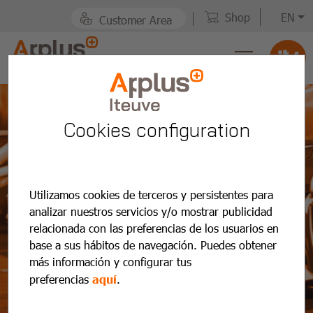
Shop
EN
Customer Area
Cookies configuration
Utilizamos cookies de terceros y persistentes para
analizar nuestros servicios y/o mostrar publicidad
relacionada con las preferencias de los usuarios en
base a sus hábitos de navegación. Puedes obtener
más información y configurar tus
Noticias y
preferencias
aquí
.
actualidad