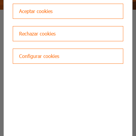
Aceptar cookies
SEE ALL
Rechazar cookies
Configurar cookies
El gesto al