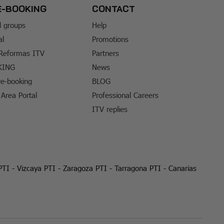
E-BOOKING
CONTACT
d groups
Help
al
Promotions
 Reformas ITV
Partners
KING
News
e-booking
BLOG
Area Portal
Professional Careers
ITV replies
PTI
-
Vizcaya PTI
-
Zaragoza PTI
-
Tarragona PTI
-
Canarias