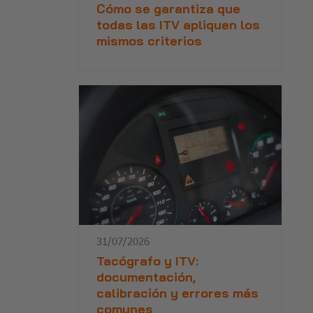
Cómo se garantiza que
todas las ITV apliquen los
mismos criterios
31/07/2026
Tacógrafo y ITV:
documentación,
calibración y errores más
comunes