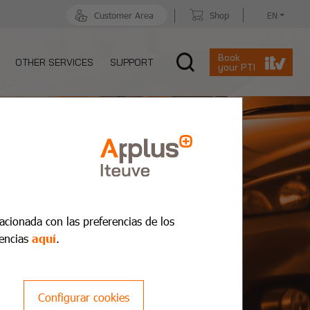
Customer Area
Shop
EN
Book
OTHER SERVICES
SUPPORT
your PTI
lacionada con las preferencias de los
encias
aquí
.
Configurar cookies