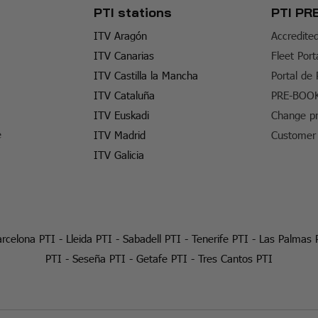
PTI stations
PTI PR
ITV Aragón
Accredite
ITV Canarias
Fleet Port
ITV Castilla la Mancha
Portal de
ITV Cataluña
PRE-BOO
ITV Euskadi
Change pr
e
ITV Madrid
Customer 
ITV Galicia
rcelona PTI
-
Lleida PTI
-
Sabadell PTI
-
Tenerife PTI
-
Las Palmas 
PTI
-
Seseña PTI
-
Getafe PTI
-
Tres Cantos PTI