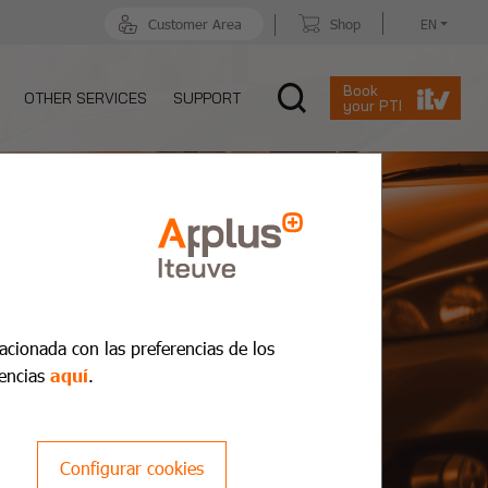
Customer Area
Shop
EN
Book
OTHER SERVICES
SUPPORT
your PTI
lacionada con las preferencias de los
encias
aquí
.
Configurar cookies