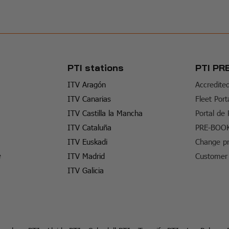
PTI stations
PTI PR
ITV Aragón
Accredite
ITV Canarias
Fleet Port
ITV Castilla la Mancha
Portal de
ITV Cataluña
PRE-BOO
ITV Euskadi
Change pr
e
ITV Madrid
Customer 
ITV Galicia