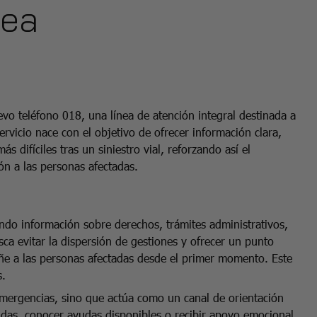
nea
evo teléfono 018, una línea de atención integral destinada a
servicio nace con el objetivo de ofrecer información clara,
ifíciles tras un siniestro vial, reforzando así el
ón a las personas afectadas.
itando información sobre derechos, trámites administrativos,
sca evitar la dispersión de gestiones y ofrecer un punto
añe a las personas afectadas desde el primer momento. Este
s.
emergencias, sino que actúa como un canal de orientación
dudas, conocer ayudas disponibles o recibir apoyo emocional.