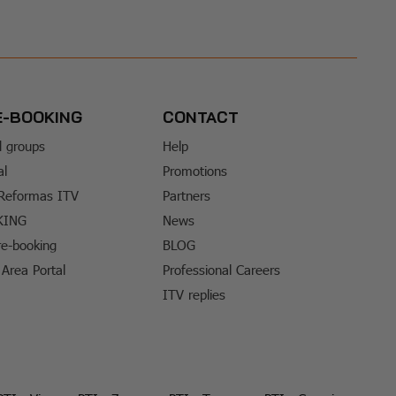
E-BOOKING
CONTACT
d groups
Help
al
Promotions
 Reformas ITV
Partners
KING
News
e-booking
BLOG
Area Portal
Professional Careers
ITV replies