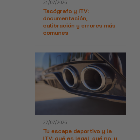
31/07/2026
Tacógrafo y ITV:
documentación,
calibración y errores más
comunes
27/07/2026
Tu escape deportivo y la
ITV: qué es legal, qué no, y