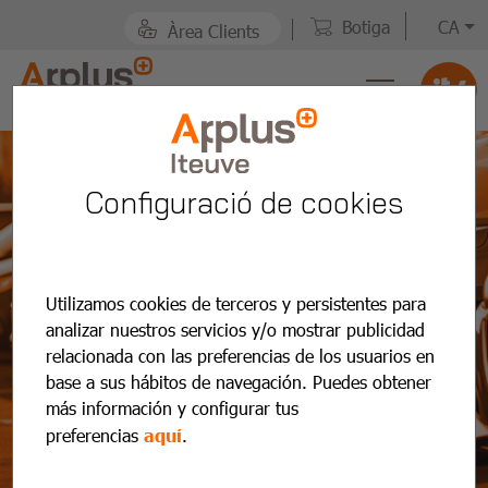
Botiga
CA
Àrea Clients
Configuració de cookies
Utilizamos cookies de terceros y persistentes para
analizar nuestros servicios y/o mostrar publicidad
relacionada con las preferencias de los usuarios en
base a sus hábitos de navegación. Puedes obtener
más información y configurar tus
Noticias y
preferencias
aquí
.
actualidad