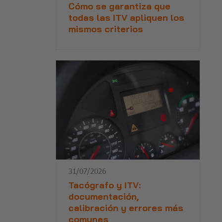
Cómo se garantiza que
todas las ITV apliquen los
mismos criterios
31/07/2026
Tacógrafo y ITV:
documentación,
calibración y errores más
comunes