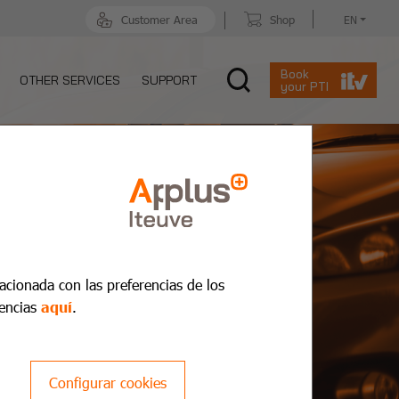
Customer Area
Shop
EN
Book
OTHER SERVICES
SUPPORT
your PTI
lacionada con las preferencias de los
encias
aquí
.
Configurar cookies