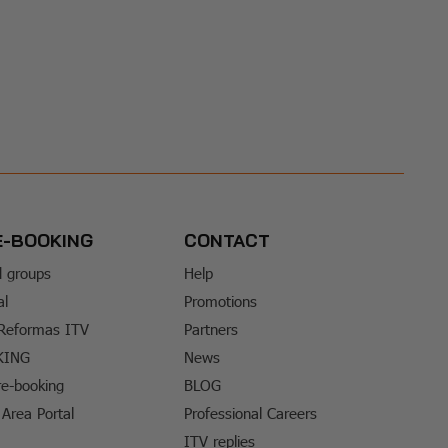
E-BOOKING
CONTACT
d groups
Help
al
Promotions
 Reformas ITV
Partners
KING
News
e-booking
BLOG
Area Portal
Professional Careers
ITV replies