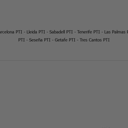
rcelona PTI
-
Lleida PTI
-
Sabadell PTI
-
Tenerife PTI
-
Las Palmas 
PTI
-
Seseña PTI
-
Getafe PTI
-
Tres Cantos PTI