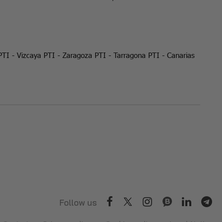
PTI
-
Vizcaya PTI
-
Zaragoza PTI
-
Tarragona PTI
-
Canarias
Follow us