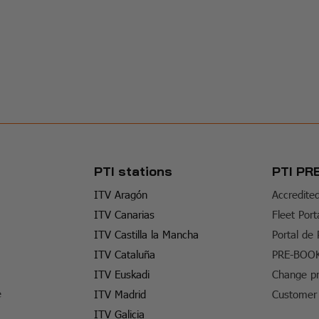
PTI stations
PTI PR
ITV Aragón
Accredite
ITV Canarias
Fleet Port
ITV Castilla la Mancha
Portal de
ITV Cataluña
PRE-BOO
ITV Euskadi
Change pr
e
ITV Madrid
Customer 
ITV Galicia