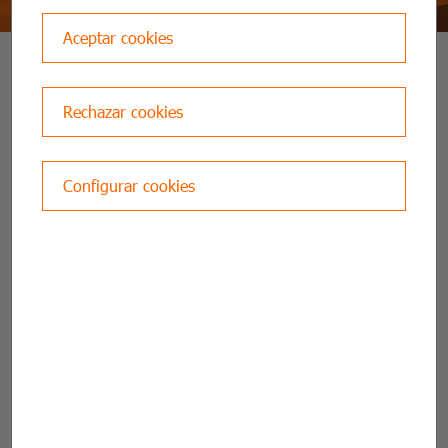
Aceptar cookies
GUZTIAK IKUSI
Rechazar cookies
Configurar cookies
Motos sin ITV