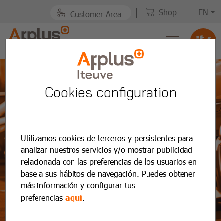
Shop
EN
Customer Area
Cookies configuration
Utilizamos cookies de terceros y persistentes para
analizar nuestros servicios y/o mostrar publicidad
relacionada con las preferencias de los usuarios en
base a sus hábitos de navegación. Puedes obtener
más información y configurar tus
Noticias y
preferencias
aquí
.
actualidad