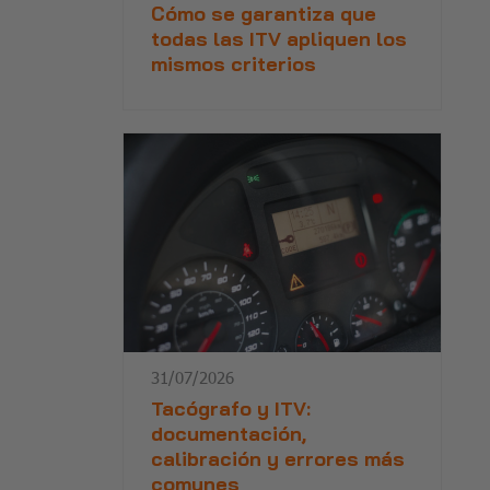
Cómo se garantiza que
todas las ITV apliquen los
mismos criterios
31/07/2026
Tacógrafo y ITV:
documentación,
calibración y errores más
comunes