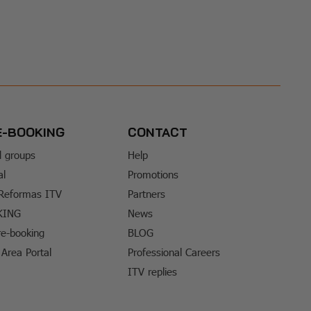
E-BOOKING
CONTACT
d groups
Help
al
Promotions
 Reformas ITV
Partners
KING
News
e-booking
BLOG
Area Portal
Professional Careers
ITV replies