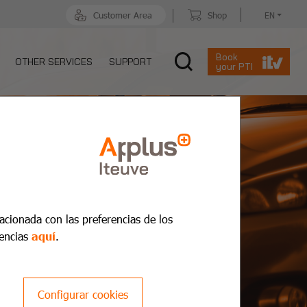
Customer Area
Shop
EN
Book
OTHER SERVICES
SUPPORT
your PTI
lacionada con las preferencias de los
encias
aquí
.
Configurar cookies