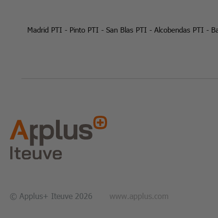
Madrid PTI
-
Pinto PTI
-
San Blas PTI
-
Alcobendas PTI
-
Ba
© Applus+ Iteuve 2026
www.applus.com