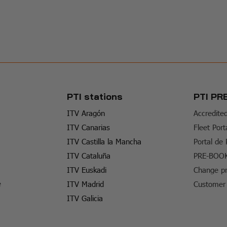
PTI stations
PTI PR
ITV Aragón
Accredite
ITV Canarias
Fleet Port
ITV Castilla la Mancha
Portal de
ITV Cataluña
PRE-BOO
ITV Euskadi
Change pr
e
ITV Madrid
Customer 
ITV Galicia