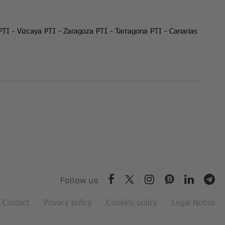
PTI
-
Vizcaya PTI
-
Zaragoza PTI
-
Tarragona PTI
-
Canarias
Follow us
Contact
Privacy policy
Cookies policy
Legal Notice