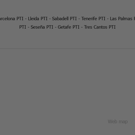
rcelona PTI
-
Lleida PTI
-
Sabadell PTI
-
Tenerife PTI
-
Las Palmas 
PTI
-
Seseña PTI
-
Getafe PTI
-
Tres Cantos PTI
Web map