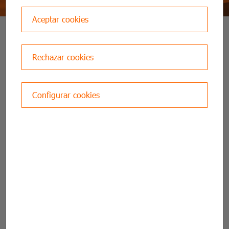
Aceptar cookies
SEE ALL
Rechazar cookies
Configurar cookies
Los paneles de la