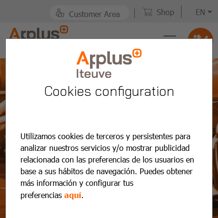
Shop
EN
Customer Area
Cookies configuration
Utilizamos cookies de terceros y persistentes para
analizar nuestros servicios y/o mostrar publicidad
relacionada con las preferencias de los usuarios en
base a sus hábitos de navegación. Puedes obtener
más información y configurar tus
Noticias y
preferencias
aquí
.
actualidad