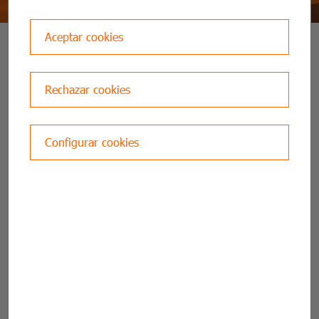
Aceptar cookies
SEE ALL
Rechazar cookies
Configurar cookies
¿Cómo pasar la