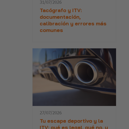
31/07/2026
Tacógrafo y ITV:
documentación,
calibración y errores más
comunes
27/07/2026
Tu escape deportivo y la
ITV: qué es legal, qué no, y