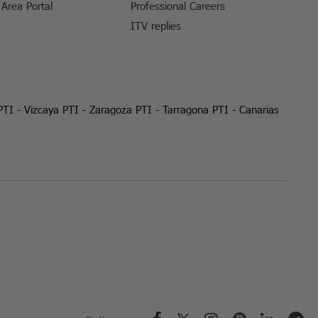
Area Portal
Professional Careers
ITV replies
PTI
-
Vizcaya PTI
-
Zaragoza PTI
-
Tarragona PTI
-
Canarias