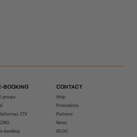
E-BOOKING
CONTACT
d groups
Help
al
Promotions
 Reformas ITV
Partners
KING
News
e-booking
BLOG