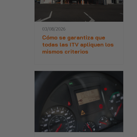
03/08/2026
Cómo se garantiza que
todas las ITV apliquen los
mismos criterios