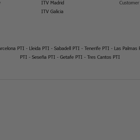
e
ITV Madrid
Customer 
ITV Galicia
rcelona PTI
-
Lleida PTI
-
Sabadell PTI
-
Tenerife PTI
-
Las Palmas 
PTI
-
Seseña PTI
-
Getafe PTI
-
Tres Cantos PTI