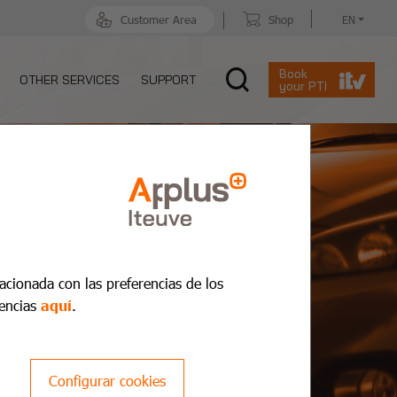
Customer Area
Shop
EN
Book
OTHER SERVICES
SUPPORT
your PTI
lacionada con las preferencias de los
encias
aquí
.
Configurar cookies