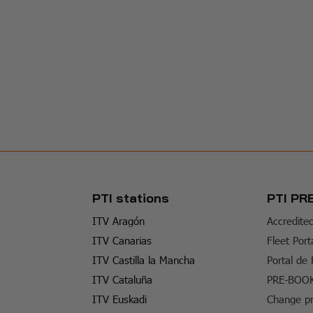
PTI stations
PTI PR
ITV Aragón
Accredite
ITV Canarias
Fleet Port
ITV Castilla la Mancha
Portal de
ITV Cataluña
PRE-BOO
ITV Euskadi
Change pr