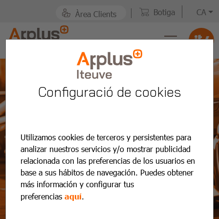
Botiga
CA
Àrea Clients
Configuració de cookies
Utilizamos cookies de terceros y persistentes para
analizar nuestros servicios y/o mostrar publicidad
relacionada con las preferencias de los usuarios en
base a sus hábitos de navegación. Puedes obtener
más información y configurar tus
Noticias y
preferencias
aquí
.
actualidad