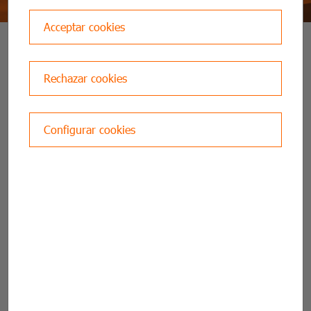
Acceptar cookies
VEURE TOTES
Rechazar cookies
Configurar cookies
Multas en