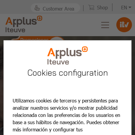
Shop
EN
Customer Area
Cookies configuration
Prior MOT Appointment
Utilizamos cookies de terceros y persistentes para
Make an appointment
analizar nuestros servicios y/o mostrar publicidad
now
relacionada con las preferencias de los usuarios en
base a sus hábitos de navegación. Puedes obtener
más información y configurar tus