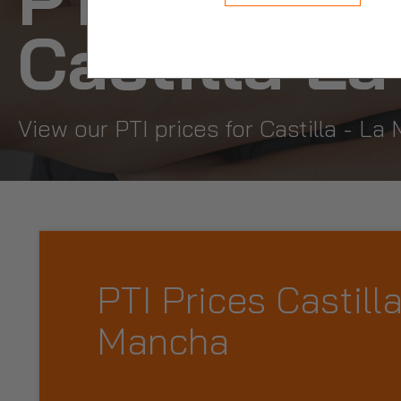
Castilla L
View our PTI prices for Castilla - 
PTI Prices Castilla
Mancha