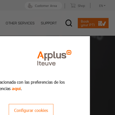
Customer Area
Shop
EN
Book
OTHER SERVICES
SUPPORT
your PTI
lacionada con las preferencias de los
encias
aquí
.
Configurar cookies