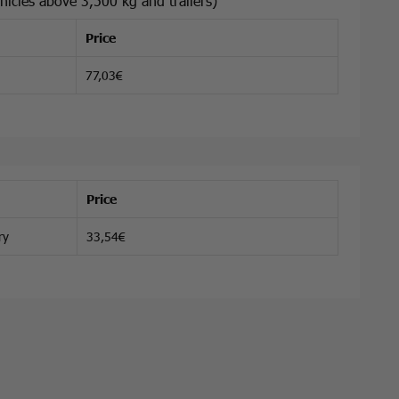
hicles above 3,500 kg and trailers)
Price
77,03€
Price
ry
33,54€