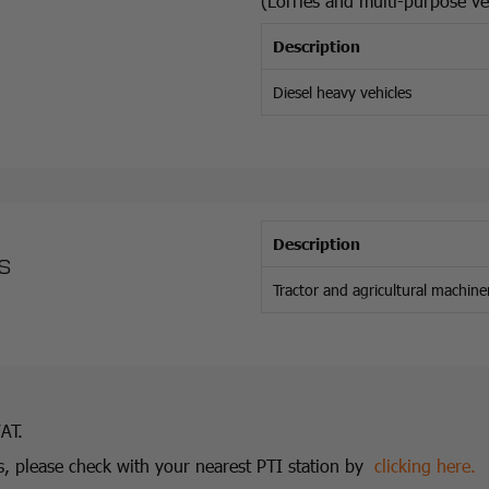
(Lorries and multi-purpose ve
Description
Diesel heavy vehicles
Description
s
Tractor and agricultural machine
VAT.
ics, please check with your nearest PTI station by
clicking here.