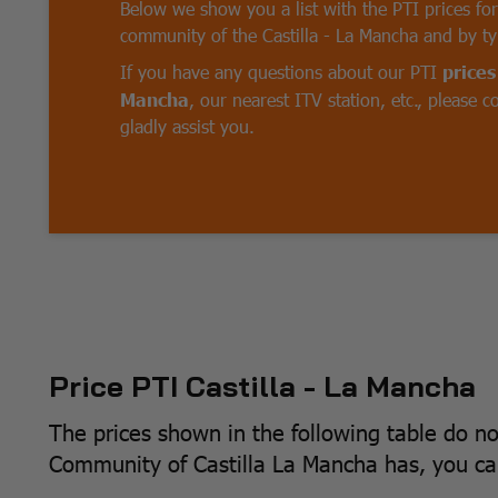
Below we show you a list with the PTI prices for
community of the Castilla - La Mancha and by ty
If you have any questions about our PTI
prices 
Mancha
, our nearest ITV station, etc., please c
gladly assist you.
Price PTI Castilla - La Mancha
The prices shown in the following table do n
Community of Castilla La Mancha has, you can