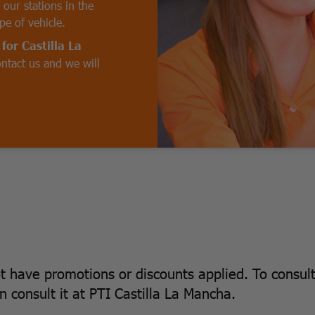
 our stations in the
pe of vehicle.
for Castilla La
ontact us and we will
ot have promotions or discounts applied. To consul
 consult it at PTI Castilla La Mancha.