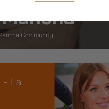
a Mancha
La Mancha Community
 - La