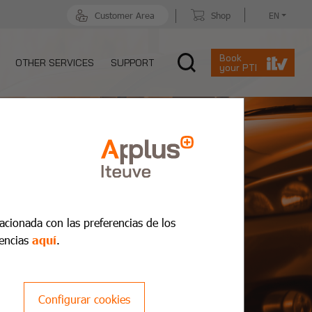
Customer Area
Shop
EN
Book
OTHER SERVICES
SUPPORT
your PTI
lacionada con las preferencias de los
encias
aquí
.
Configurar cookies