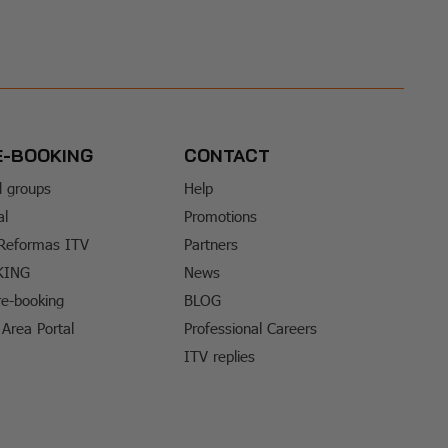
E-BOOKING
CONTACT
d groups
Help
al
Promotions
 Reformas ITV
Partners
KING
News
e-booking
BLOG
Area Portal
Professional Careers
ITV replies