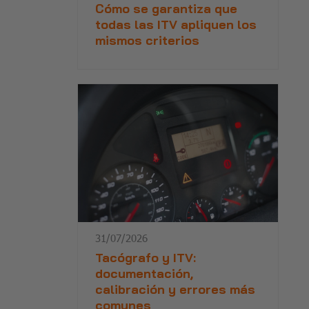
Cómo se garantiza que
todas las ITV apliquen los
mismos criterios
31/07/2026
Tacógrafo y ITV:
documentación,
calibración y errores más
comunes