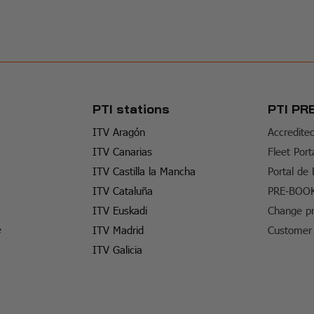
PTI stations
PTI PR
ITV Aragón
Accredite
ITV Canarias
Fleet Port
ITV Castilla la Mancha
Portal de
ITV Cataluña
PRE-BOO
ITV Euskadi
Change pr
e
ITV Madrid
Customer 
ITV Galicia