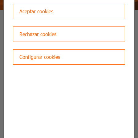
Aceptar cookies
SEE ALL
Rechazar cookies
Configurar cookies
El vídeo del