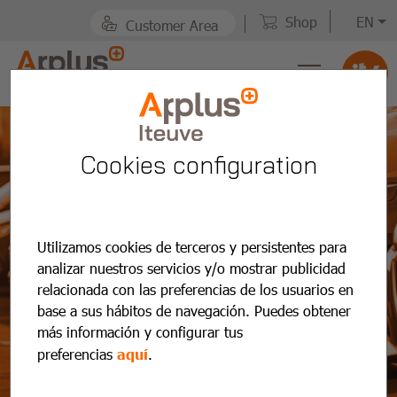
Shop
EN
Customer Area
Cookies configuration
Utilizamos cookies de terceros y persistentes para
analizar nuestros servicios y/o mostrar publicidad
relacionada con las preferencias de los usuarios en
base a sus hábitos de navegación. Puedes obtener
más información y configurar tus
Noticias y
preferencias
aquí
.
actualidad