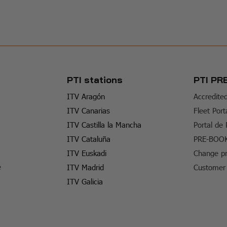
PTI stations
PTI PR
ITV Aragón
Accredite
ITV Canarias
Fleet Port
ITV Castilla la Mancha
Portal de
ITV Cataluña
PRE-BOO
ITV Euskadi
Change pr
e
ITV Madrid
Customer 
ITV Galicia