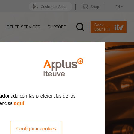
Customer Area
Shop
EN
Book
OTHER SERVICES
SUPPORT
your PTI
lacionada con las preferencias de los
encias
aquí
.
Configurar cookies