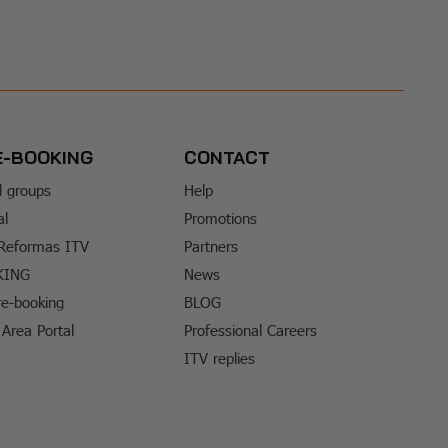
E-BOOKING
CONTACT
d groups
Help
al
Promotions
 Reformas ITV
Partners
KING
News
e-booking
BLOG
Area Portal
Professional Careers
ITV replies