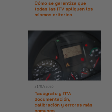
Cómo se garantiza que
todas las ITV apliquen los
mismos criterios
31/07/2026
Tacógrafo y ITV:
documentación,
calibración y errores más
comunes