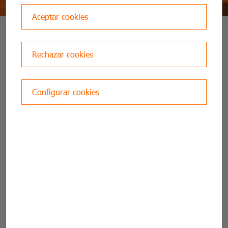
Aceptar cookies
SEE ALL
Rechazar cookies
Configurar cookies