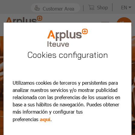
Shop
EN
Customer Area
Cookies configuration
Utilizamos cookies de terceros y persistentes para
analizar nuestros servicios y/o mostrar publicidad
relacionada con las preferencias de los usuarios en
base a sus hábitos de navegación. Puedes obtener
más información y configurar tus
Noticias y
preferencias
aquí
.
actualidad