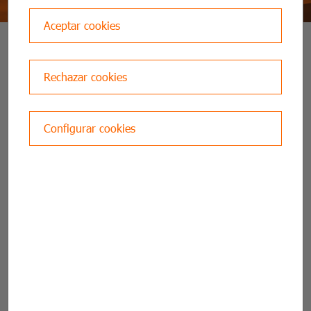
Aceptar cookies
SEE ALL
Rechazar cookies
Configurar cookies
La ciudad de las