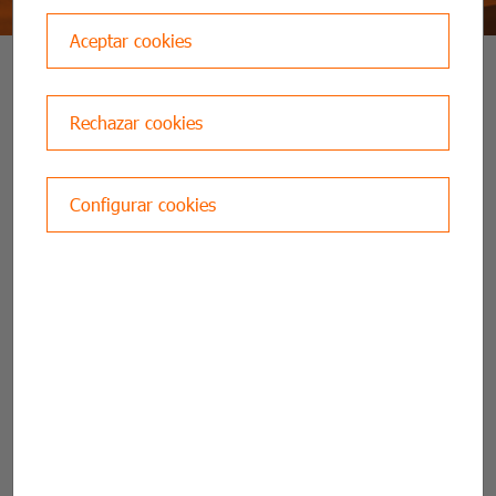
Aceptar cookies
GUZTIAK IKUSI
Rechazar cookies
Configurar cookies
La ciudad de las