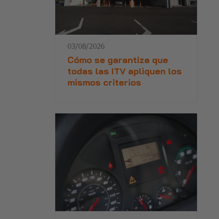
03/08/2026
Cómo se garantiza que
todas las ITV apliquen los
mismos criterios