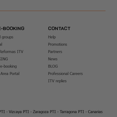
E-BOOKING
CONTACT
d groups
Help
al
Promotions
 Reformas ITV
Partners
KING
News
e-booking
BLOG
Area Portal
Professional Careers
ITV replies
PTI
-
Vizcaya PTI
-
Zaragoza PTI
-
Tarragona PTI
-
Canarias