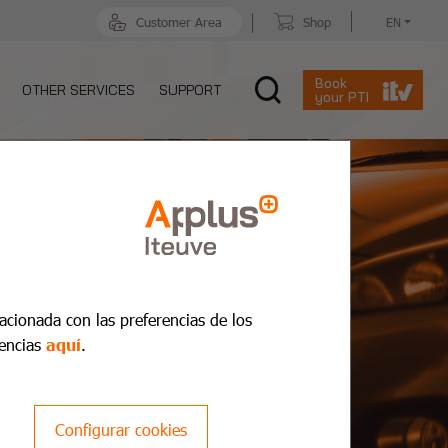
Customer Area
Shop
EN
Book
OTHER SERVICES
SUPPORT
your PTI
lacionada con las preferencias de los
encias
aquí
.
Configurar cookies