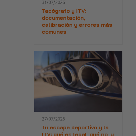
31/07/2026
Tacógrafo y ITV:
documentación,
calibración y errores más
comunes
27/07/2026
Tu escape deportivo y la
ITV: qué es legal, qué no, y