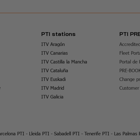
PTI stations
PTI PR
ITV Aragón
Accredite
ITV Canarias
Fleet Port
ITV Castilla la Mancha
Portal de
ITV Cataluña
PRE-BOO
ITV Euskadi
Change pr
e
ITV Madrid
Customer 
ITV Galicia
rcelona PTI
-
Lleida PTI
-
Sabadell PTI
-
Tenerife PTI
-
Las Palmas 