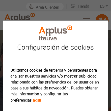
Tienda
ES
Área Clientes
Cita Previa ITV
Pedir cita ahora
Configuración de cookies
Utilizamos cookies de terceros y persistentes para
ITV Vielha
analizar nuestros servicios y/o mostrar publicidad
relacionada con las preferencias de los usuarios en
base a sus hábitos de navegación. Puedes obtener
La ITV es más fácil y barata con
más información y configurar tus
Applus+.
preferencias
aquí
.
Puedes pedir hora en un click con