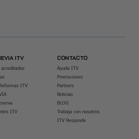
REVIA ITV
CONTACTO
 acreditados
Ayuda ITV
tas
Promociones
 Reformas ITV
Partners
VIA
Noticias
eserva
BLOG
entes ITV
Trabaja con nosotros
ITV Responde