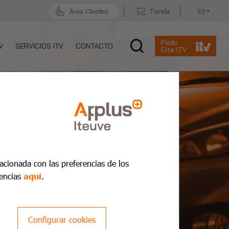
Área Clientes
Tienda
ES
Pedir
V
SERVICIOS ITV
CONTACTO
Cita ITV
lacionada con las preferencias de los
encias
aquí
.
Configurar cookies