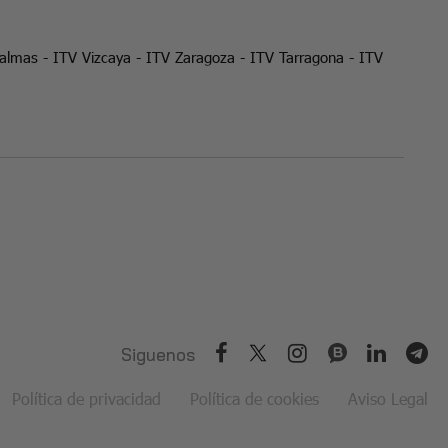
Palmas
-
ITV Vizcaya
-
ITV Zaragoza
-
ITV Tarragona
-
ITV
Siguenos
Política de privacidad
Política de cookies
Aviso Legal