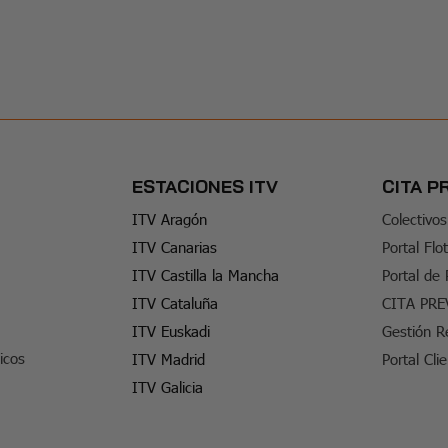
ESTACIONES ITV
CITA P
ITV Aragón
Colectivos
ITV Canarias
Portal Flo
ITV Castilla la Mancha
Portal de
ITV Cataluña
CITA PRE
ITV Euskadi
Gestión R
icos
ITV Madrid
Portal Cli
ITV Galicia