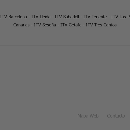
ITV Barcelona
-
ITV Lleida
-
ITV Sabadell
-
ITV Tenerife
-
ITV Las 
Canarias
-
ITV Seseña
-
ITV Getafe
-
ITV Tres Cantos
Mapa Web
Contacto