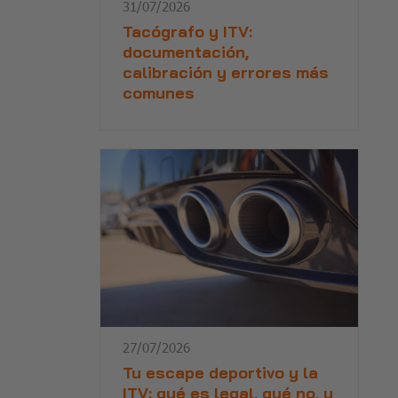
31/07/2026
Tacógrafo y ITV:
documentación,
calibración y errores más
comunes
27/07/2026
Tu escape deportivo y la
ITV: qué es legal, qué no, y