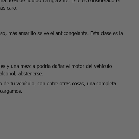
na 30% de líquido refrigerante. Este es considerado el
más caro.
, más amarillo se ve el anticongelante. Esta clase es la
les y una mezcla podría dañar el motor del vehículo
alcohol, abstenerse.
de tu vehículo, con entre otras cosas, una completa
ncargamos.