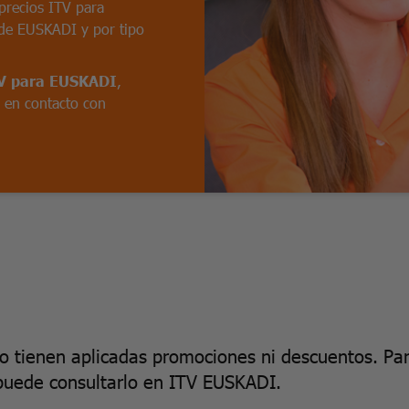
precios ITV para
de EUSKADI y por tipo
TV para EUSKADI
,
e en contacto con
no tienen aplicadas promociones ni descuentos. Pa
puede consultarlo en ITV EUSKADI.