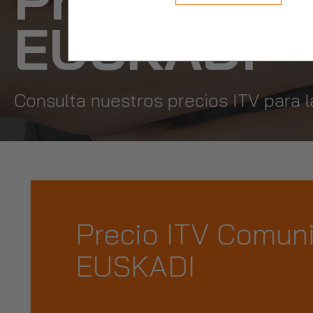
EUSKADI
Consulta nuestros precios ITV para
Precio ITV Comun
EUSKADI