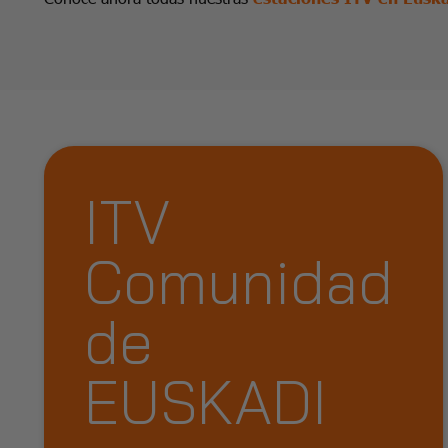
ITV
Comunidad
de
EUSKADI