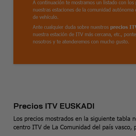
A continuación te mostramos un listado con los 
nuestras estaciones de la comunidad autónoma 
de vehículo.
Ante cualquier duda sobre nuestros
precios I
nuestra estación de ITV más cercana, etc., pont
nosotros y te atenderemos con mucho gusto.
Precios ITV EUSKADI
Los precios mostrados en la siguiente tabla 
centro ITV de La Comunidad del país vasco, 