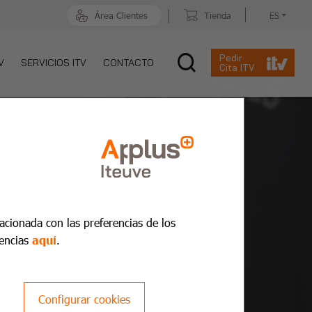
Área Clientes
Tienda
ES
Pedir
V
SERVICIOS ITV
CONTACTO
Cita ITV
lacionada con las preferencias de los
encias
aquí
.
Configurar cookies