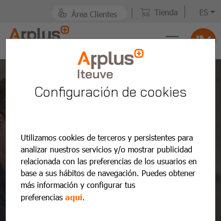
Tienda
ES
Área Clientes
Cita Previa ITV
Configuración de cookies
Pedir cita ahora
Utilizamos cookies de terceros y persistentes para
analizar nuestros servicios y/o mostrar publicidad
ITV Ejea de los
relacionada con las preferencias de los usuarios en
Caballeros
base a sus hábitos de navegación. Puedes obtener
más información y configurar tus
La ITV es más fácil y barata con
preferencias
aquí
.
Applus+.