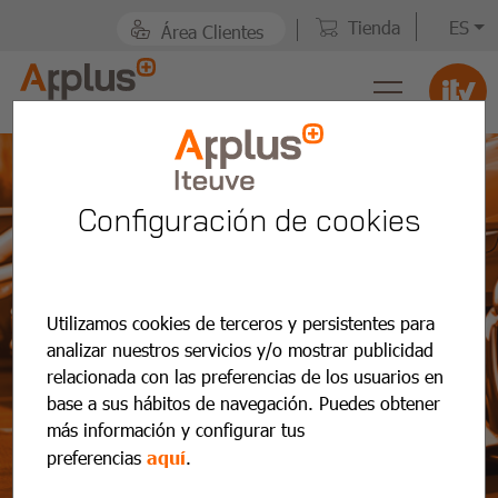
Tienda
ES
Área Clientes
Configuración de cookies
Utilizamos cookies de terceros y persistentes para
analizar nuestros servicios y/o mostrar publicidad
relacionada con las preferencias de los usuarios en
base a sus hábitos de navegación. Puedes obtener
Noticias y
más información y configurar tus
preferencias
aquí
.
actualidad