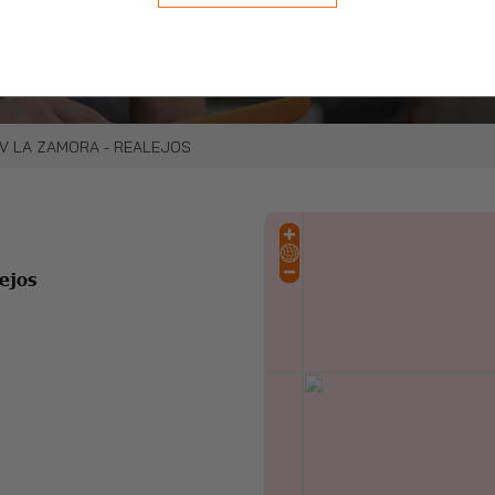
stra cita online.
del vehículo, cómodamente.
TV LA ZAMORA - REALEJOS
ejos