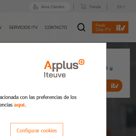
Área Clientes
Tienda
ES
Pedir
V
SERVICIOS ITV
CONTACTO
Cita ITV
Cita Previa ITV
Reserva cita previa de manera ágil y
rápida
Pedir cita ahora
lacionada con las preferencias de los
encias
aquí
.
Configurar cookies