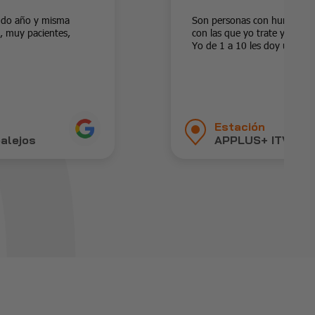
undo año y misma
Son personas con humanida
e, muy pacientes,
con las que yo trate y me a
Yo de 1 a 10 les doy un 15
Estación
alejos
APPLUS+ ITV La Z