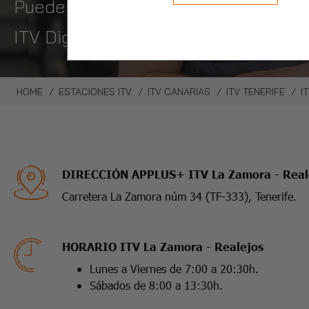
Puedes pedir hora en un click con nue
ITV Digital, pasa la itv sin bajarte 
HOME
ESTACIONES ITV
ITV CANARIAS
ITV TENERIFE
I
DIRECCIÓN APPLUS+ ITV La Zamora - Real
Carretera La Zamora núm 34 (TF-333), Tenerife.
HORARIO ITV La Zamora - Realejos
Lunes a Viernes de 7:00 a 20:30h.
Sábados de 8:00 a 13:30h.