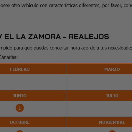
posee otro vehículo con características diferentes, por favor, c
V EL LA ZAMORA - REALEJOS
umpido para que puedas concertar hora acorde a tus necesidade
Canarias:
FEBRERO
MARZO
JUNIO
JULIO
1
OCTUBRE
NOVIEMBRE