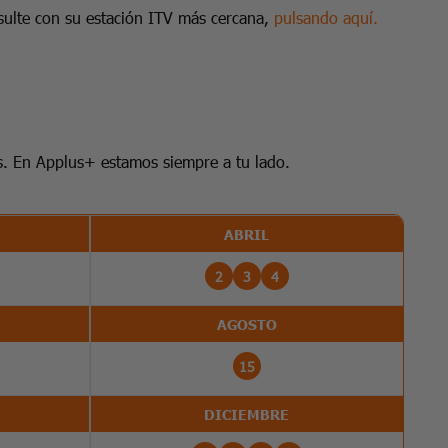
onsulte con su estación ITV más cercana,
pulsando aquí.
s. En Applus+ estamos siempre a tu lado.
ABRIL
2
3
4
AGOSTO
15
DICIEMBRE