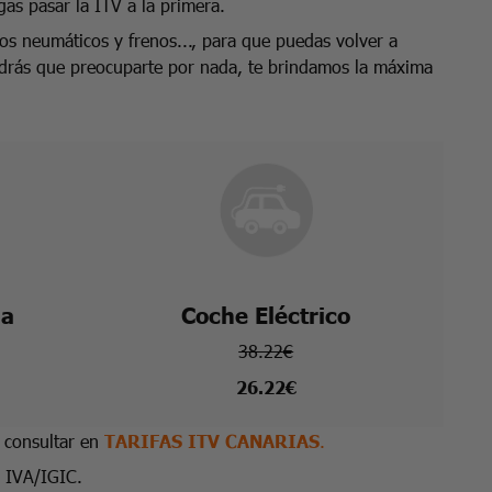
as pasar la ITV a la primera.
los neumáticos y frenos..., para que puedas volver a
endrás que preocuparte por nada, te brindamos la máxima
na
Coche Eléctrico
38.22€
26.22€
s consultar en
TARIFAS ITV CANARIAS
.
l IVA/IGIC.