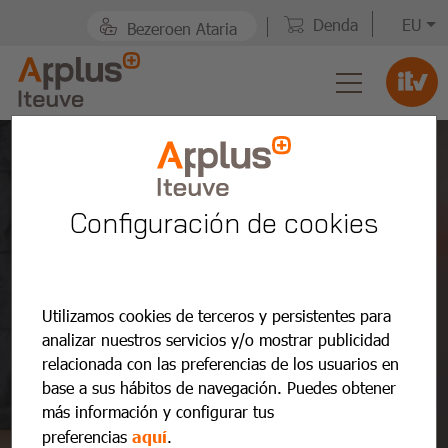
Denda
EU
Bezeroen Ataria
Configuración de cookies
Utilizamos cookies de terceros y persistentes para
Precios ITV
analizar nuestros servicios y/o mostrar publicidad
Cataluña
relacionada con las preferencias de los usuarios en
base a sus hábitos de navegación. Puedes obtener
más información y configurar tus
Consulta nuestros precios ITV para la
preferencias
aquí
.