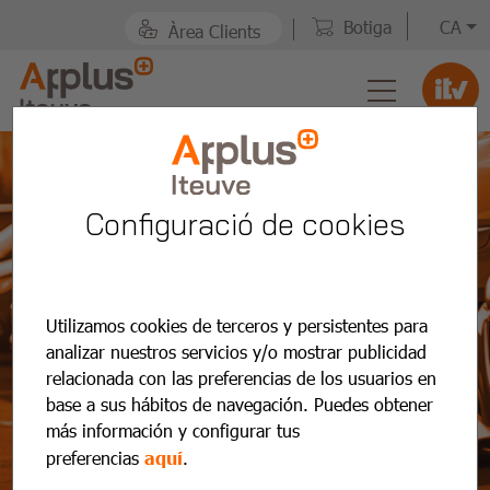
Botiga
CA
Àrea Clients
Configuració de cookies
Utilizamos cookies de terceros y persistentes para
analizar nuestros servicios y/o mostrar publicidad
relacionada con las preferencias de los usuarios en
base a sus hábitos de navegación. Puedes obtener
Noticias y
más información y configurar tus
preferencias
aquí
.
actualidad