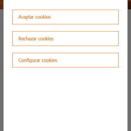
Aceptar cookies
SEE ALL
Rechazar cookies
Configurar cookies