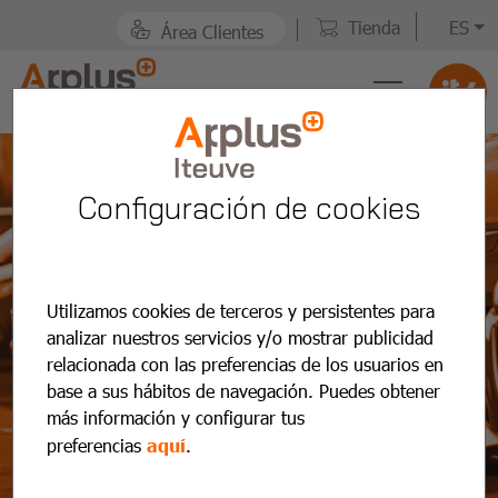
Tienda
ES
Área Clientes
Configuración de cookies
Utilizamos cookies de terceros y persistentes para
analizar nuestros servicios y/o mostrar publicidad
relacionada con las preferencias de los usuarios en
base a sus hábitos de navegación. Puedes obtener
más información y configurar tus
Noticias y
preferencias
aquí
.
actualidad