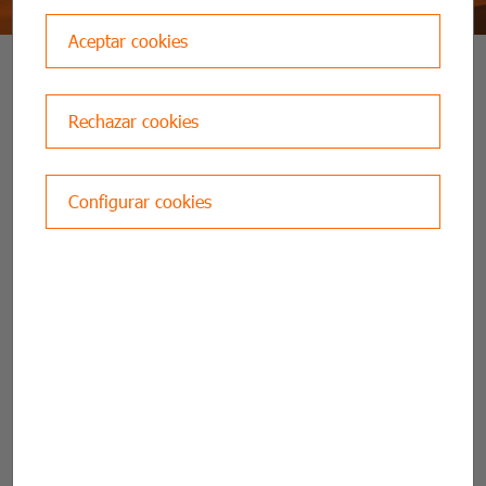
Aceptar cookies
VER TODAS
Rechazar cookies
Configurar cookies
Adelantar a la