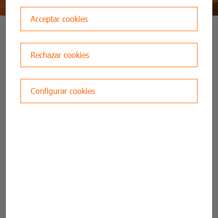
Acceptar cookies
VEURE TOTES
Rechazar cookies
Configurar cookies
Adiós al cambio