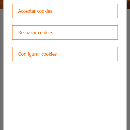
Acceptar cookies
VEURE TOTES
Rechazar cookies
Configurar cookies
Alcohol y