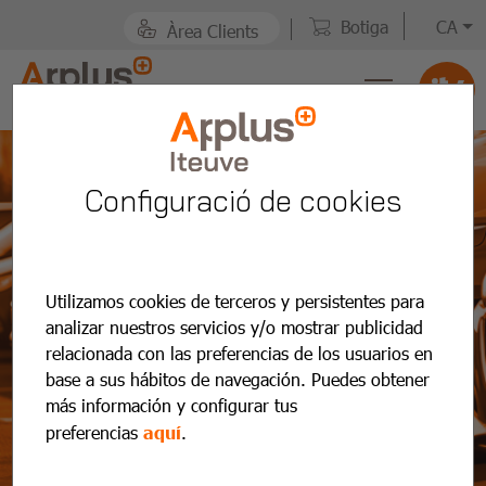
Botiga
CA
Àrea Clients
Configuració de cookies
Utilizamos cookies de terceros y persistentes para
analizar nuestros servicios y/o mostrar publicidad
relacionada con las preferencias de los usuarios en
base a sus hábitos de navegación. Puedes obtener
más información y configurar tus
Noticias y
preferencias
aquí
.
actualidad