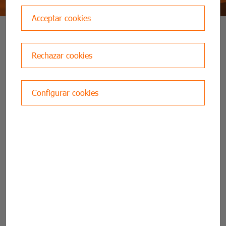
Acceptar cookies
VEURE TOTES
Rechazar cookies
Configurar cookies
Applus+ celebra
el Día