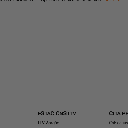
ESTACIONS ITV
CITA P
ITV Aragón
Col·lectiu