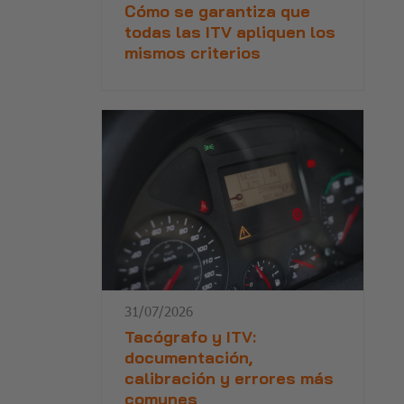
Cómo se garantiza que
todas las ITV apliquen los
mismos criterios
31/07/2026
Tacógrafo y ITV:
documentación,
calibración y errores más
comunes