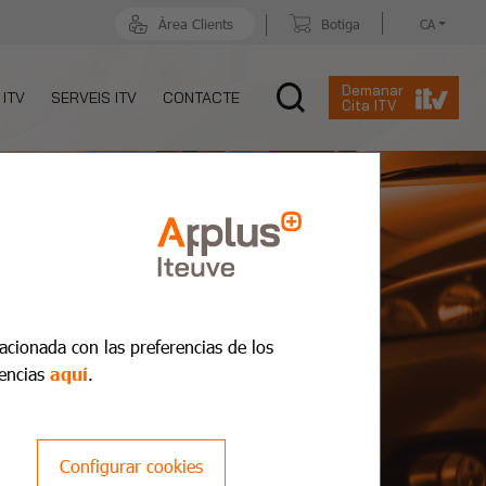
Àrea Clients
Botiga
CA
Demanar
 ITV
SERVEIS ITV
CONTACTE
Cita ITV
lacionada con las preferencias de los
encias
aquí
.
Configurar cookies