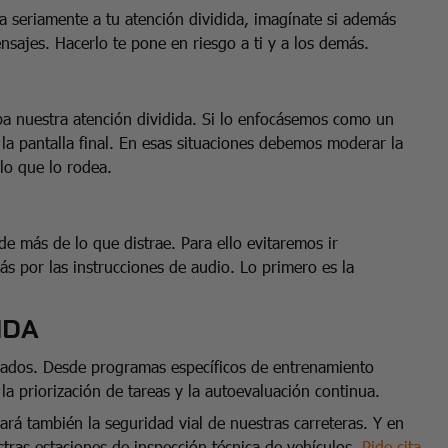
a seriamente a tu atención dividida, imagínate si además
sajes. Hacerlo te pone en riesgo a ti y a los demás.
ba nuestra atención dividida. Si lo enfocásemos como un
 la pantalla final. En esas situaciones debemos moderar la
 lo que lo rodea.
 más de lo que distrae. Para ello evitaremos ir
s por las instrucciones de audio. Lo primero es la
IDA
riados. Desde programas específicos de entrenamiento
a priorización de tareas y la autoevaluación continua.
rá también la seguridad vial de nuestras carreteras. Y en
ras estaciones de inspección técnica de vehículos.
Pide cita