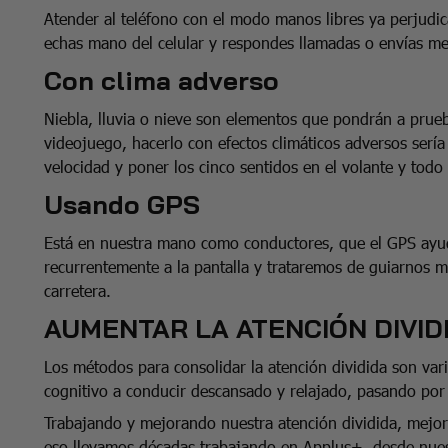
Atender al teléfono con el modo manos libres ya perjudic
echas mano del celular y respondes llamadas o envías men
Con clima adverso
Niebla, lluvia o nieve son elementos que pondrán a prue
videojuego, hacerlo con efectos climáticos adversos sería
velocidad y poner los cinco sentidos en el volante y todo
Usando GPS
Está en nuestra mano como conductores, que el GPS ayude
recurrentemente a la pantalla y trataremos de guiarnos má
carretera.
AUMENTAR LA ATENCIÓN DIVID
Los métodos para consolidar la atención dividida son va
cognitivo a conducir descansado y relajado, pasando por l
Trabajando y mejorando nuestra atención dividida, mejora
eso llevamos décadas trabajando en Applus+, desde nuest