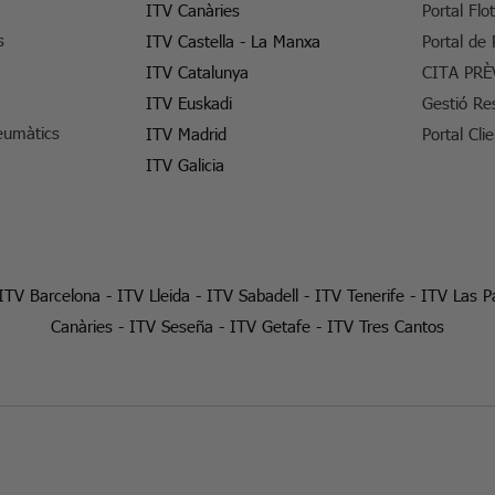
ITV Canàries
Portal Flo
s
ITV Castella - La Manxa
Portal de
ITV Catalunya
CITA PRÈ
ITV Euskadi
Gestió Re
eumàtics
ITV Madrid
Portal Cli
ITV Galicia
ITV Barcelona
-
ITV Lleida
-
ITV Sabadell
-
ITV Tenerife
-
ITV Las P
Canàries
-
ITV Seseña
-
ITV Getafe
-
ITV Tres Cantos