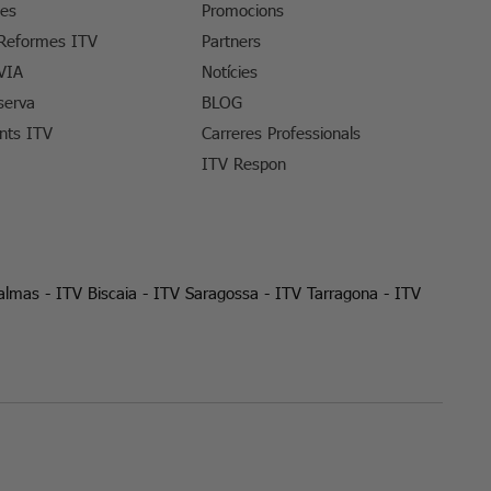
tes
Promocions
 Reformes ITV
Partners
VIA
Notícies
serva
BLOG
ents ITV
Carreres Professionals
ITV Respon
almas
-
ITV Biscaia
-
ITV Saragossa
-
ITV Tarragona
-
ITV