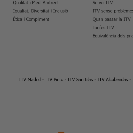
Qualitat i Medi Ambient
Servei ITV
Igualtat, Diversitat i Inclusió
ITV sense probleme
Ètica i Compliment
Quan passar la ITV
Tarifes ITV
Equivalència dels pn
ITV Madrid
-
ITV Pinto
-
ITV San Blas
-
ITV Alcobendas
-