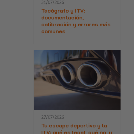
31/07/2026
Tacógrafo y ITV:
documentación,
calibración y errores más
comunes
27/07/2026
Tu escape deportivo y la
ITV: qué es legal, qué no, y