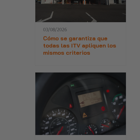
03/08/2026
Cómo se garantiza que
todas las ITV apliquen los
mismos criterios