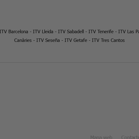
ITV Barcelona
-
ITV Lleida
-
ITV Sabadell
-
ITV Tenerife
-
ITV Las P
Canàries
-
ITV Seseña
-
ITV Getafe
-
ITV Tres Cantos
Mapa web
Contact