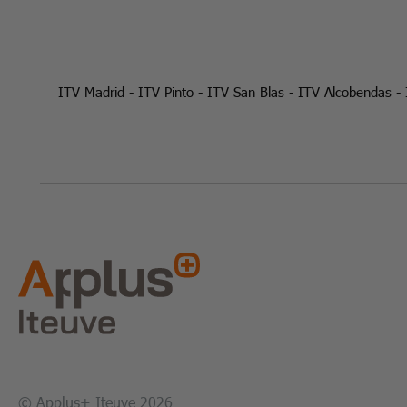
ITV Madrid
-
ITV Pinto
-
ITV San Blas
-
ITV Alcobendas
-
© Applus+ Iteuve 2026