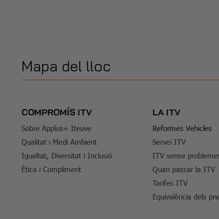
Mapa del lloc
COMPROMÍS ITV
LA ITV
Sobre Applus+ Iteuve
Reformes Vehicles
Qualitat i Medi Ambient
Servei ITV
Igualtat, Diversitat i Inclusió
ITV sense probleme
Ètica i Compliment
Quan passar la ITV
Tarifes ITV
Equivalència dels pn