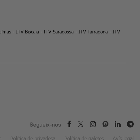
almas
-
ITV Biscaia
-
ITV Saragossa
-
ITV Tarragona
-
ITV
Segueix-nos
e
Política de privadesa
Política de galetes
Avís legal