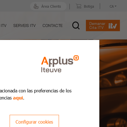
Àrea Clients
Botiga
CA
Demanar
 ITV
SERVEIS ITV
CONTACTE
Cita ITV
lacionada con las preferencias de los
encias
aquí
.
Configurar cookies