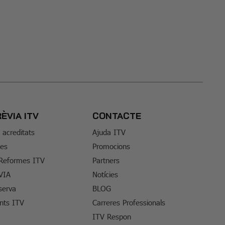
RÈVIA ITV
CONTACTE
s acreditats
Ajuda ITV
tes
Promocions
 Reformes ITV
Partners
VIA
Notícies
serva
BLOG
ents ITV
Carreres Professionals
ITV Respon