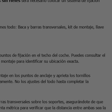
es
sin rieles
será necesario colocar un sistema de fijación
nes todo: Baca y barras transversales, kit de montaje, llave
untos de fijación en el techo del coche. Puedes consultar el
e montaje para identificar su ubicación exacta.
aje en los puntos de anclaje y aprieta los tornillos
amente. No los ajustes del todo hasta completar la
rras transversales sobre los soportes, asegurándote de que
nta métrica para verificar que la distancia entre ambas sea la