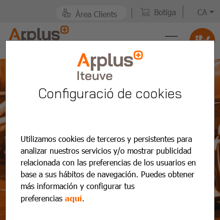
Botiga
CA
Àrea Clients
Configuració de cookies
Utilizamos cookies de terceros y persistentes para
analizar nuestros servicios y/o mostrar publicidad
relacionada con las preferencias de los usuarios en
base a sus hábitos de navegación. Puedes obtener
más información y configurar tus
Noticias y
preferencias
aquí
.
actualidad