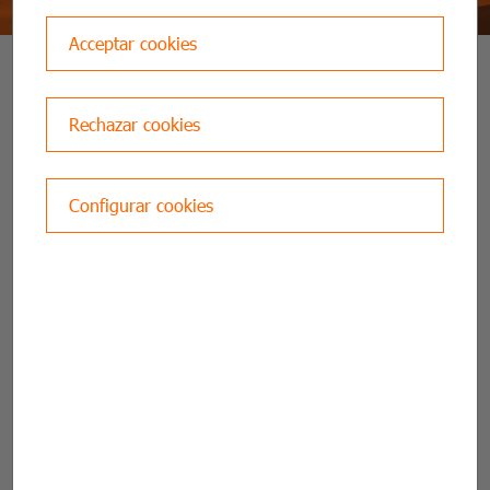
Acceptar cookies
VEURE TOTES
Rechazar cookies
Configurar cookies
La nueva