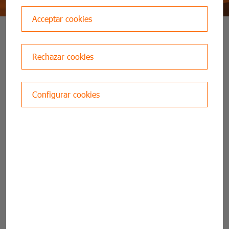
Acceptar cookies
VEURE TOTES
Rechazar cookies
Configurar cookies
Llegó la hora del