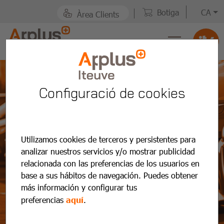
Botiga
CA
Àrea Clients
Configuració de cookies
Utilizamos cookies de terceros y persistentes para
analizar nuestros servicios y/o mostrar publicidad
relacionada con las preferencias de los usuarios en
base a sus hábitos de navegación. Puedes obtener
más información y configurar tus
Noticias y
preferencias
aquí
.
actualidad