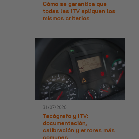
Cómo se garantiza que
todas las ITV apliquen los
mismos criterios
31/07/2026
Tacógrafo y ITV:
documentación,
calibración y errores más
comunes