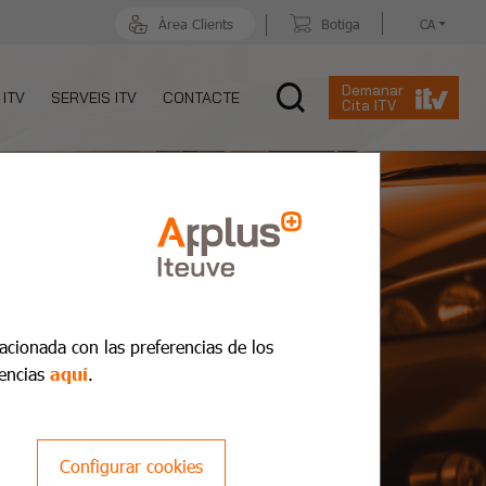
Àrea Clients
Botiga
CA
Demanar
 ITV
SERVEIS ITV
CONTACTE
Cita ITV
lacionada con las preferencias de los
encias
aquí
.
Configurar cookies