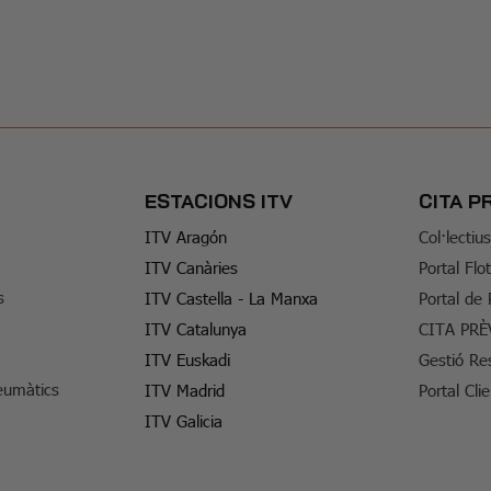
ESTACIONS ITV
CITA P
ITV Aragón
Col·lectiu
ITV Canàries
Portal Flo
s
ITV Castella - La Manxa
Portal de
ITV Catalunya
CITA PRÈ
ITV Euskadi
Gestió Re
eumàtics
ITV Madrid
Portal Cli
ITV Galicia