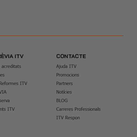
RÈVIA ITV
CONTACTE
s acreditats
Ajuda ITV
tes
Promocions
 Reformes ITV
Partners
VIA
Notícies
serva
BLOG
ents ITV
Carreres Professionals
ITV Respon