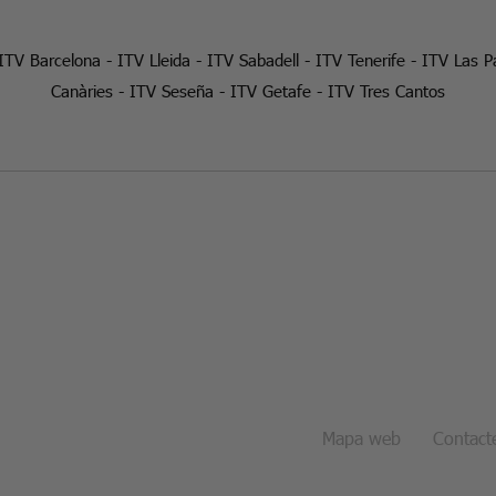
ITV Barcelona
-
ITV Lleida
-
ITV Sabadell
-
ITV Tenerife
-
ITV Las P
Canàries
-
ITV Seseña
-
ITV Getafe
-
ITV Tres Cantos
Mapa web
Contact