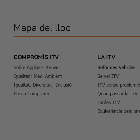
Mapa del lloc
COMPROMÍS ITV
LA ITV
Sobre Applus+ Iteuve
Reformes Vehicles
Qualitat i Medi Ambient
Servei ITV
Igualtat, Diversitat i Inclusió
ITV sense probleme
Ètica i Compliment
Quan passar la ITV
Tarifes ITV
Equivalència dels pn