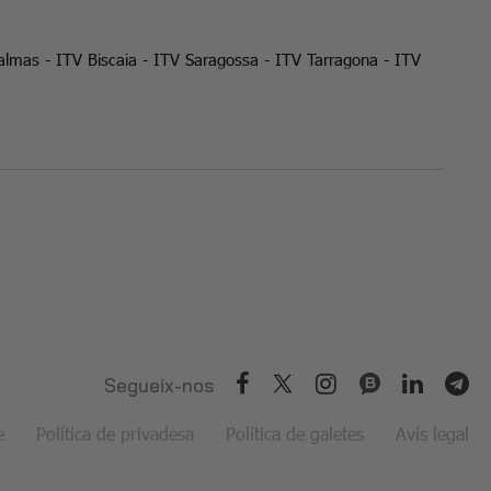
almas
-
ITV Biscaia
-
ITV Saragossa
-
ITV Tarragona
-
ITV
Segueix-nos
e
Política de privadesa
Política de galetes
Avís legal