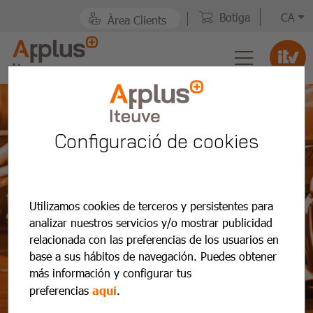
Botiga
CA
Àrea Clients
Configuració de cookies
Utilizamos cookies de terceros y persistentes para
analizar nuestros servicios y/o mostrar publicidad
relacionada con las preferencias de los usuarios en
base a sus hábitos de navegación. Puedes obtener
Noticias y
más información y configurar tus
preferencias
aquí
.
actualidad