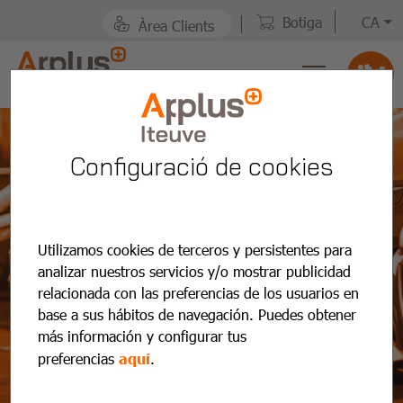
Botiga
CA
Àrea Clients
Configuració de cookies
Utilizamos cookies de terceros y persistentes para
analizar nuestros servicios y/o mostrar publicidad
relacionada con las preferencias de los usuarios en
base a sus hábitos de navegación. Puedes obtener
más información y configurar tus
Noticias y
preferencias
aquí
.
actualidad