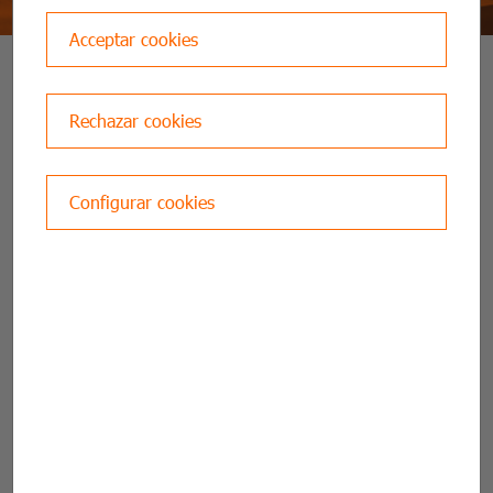
Acceptar cookies
VEURE TOTES
Rechazar cookies
Configurar cookies
Sentarse bien