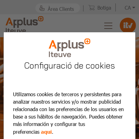
Botiga
CA
Àrea Clients
Configuració de cookies
Utilizamos cookies de terceros y persistentes para
analizar nuestros servicios y/o mostrar publicidad
relacionada con las preferencias de los usuarios en
base a sus hábitos de navegación. Puedes obtener
Noticias y
más información y configurar tus
actualidad
preferencias
aquí
.