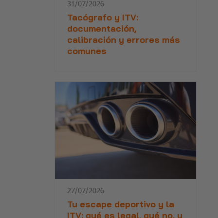
31/07/2026
Tacógrafo y ITV:
documentación,
calibración y errores más
comunes
27/07/2026
Tu escape deportivo y la
ITV: qué es legal, qué no, y