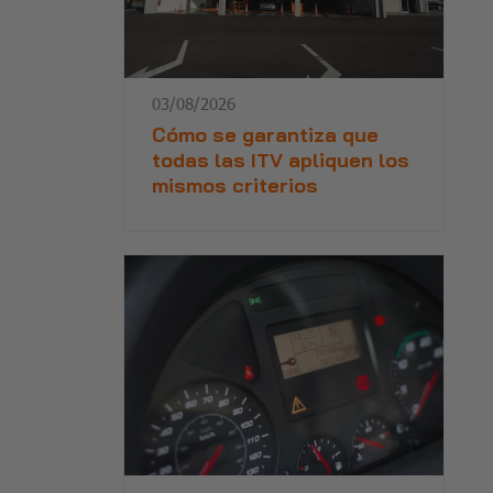
03/08/2026
Cómo se garantiza que
todas las ITV apliquen los
mismos criterios