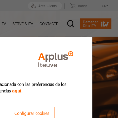
Àrea Clients
Botiga
CA
Demanar
 ITV
SERVEIS ITV
CONTACTE
Cita ITV
lacionada con las preferencias de los
encias
aquí
.
Configurar cookies