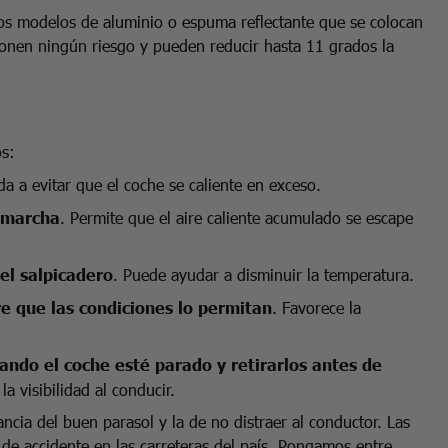
los modelos de aluminio o espuma reflectante que se colocan
ponen ningún riesgo y pueden reducir hasta 11 grados la
os:
da a evitar que el coche se caliente en exceso.
a marcha
. Permite que el aire caliente acumulado se escape
 el salpicadero
. Puede ayudar a disminuir la temperatura.
e que las condiciones lo permitan
. Favorece la
uando el coche esté parado y retirarlos antes de
a visibilidad al conducir.
ncia del buen parasol y la de no distraer al conductor. Las
s de accidente en las carreteras del país. Pongamos entre