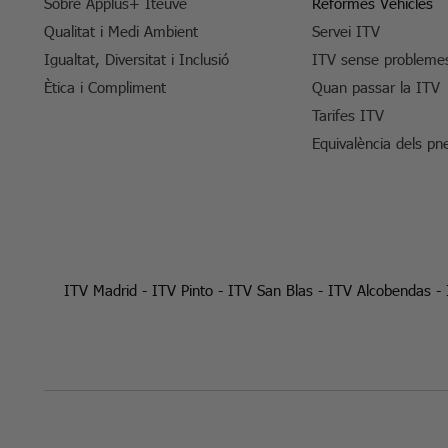
Sobre Applus+ Iteuve
Reformes Vehicles
Qualitat i Medi Ambient
Servei ITV
Igualtat, Diversitat i Inclusió
ITV sense probleme
Ètica i Compliment
Quan passar la ITV
Tarifes ITV
Equivalència dels pn
ITV Madrid
-
ITV Pinto
-
ITV San Blas
-
ITV Alcobendas
-