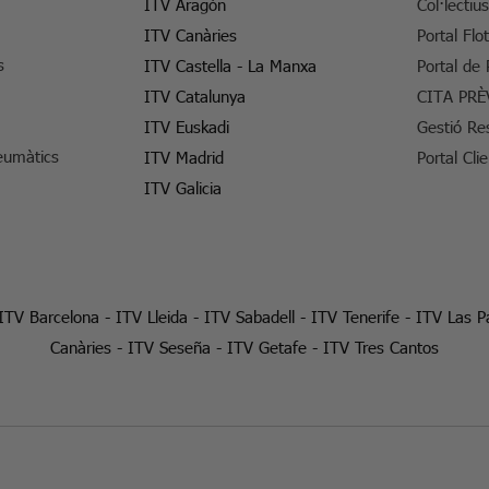
ITV Aragón
Col·lectiu
ITV Canàries
Portal Flo
s
ITV Castella - La Manxa
Portal de
ITV Catalunya
CITA PRÈ
ITV Euskadi
Gestió Re
eumàtics
ITV Madrid
Portal Cli
ITV Galicia
ITV Barcelona
-
ITV Lleida
-
ITV Sabadell
-
ITV Tenerife
-
ITV Las P
Canàries
-
ITV Seseña
-
ITV Getafe
-
ITV Tres Cantos