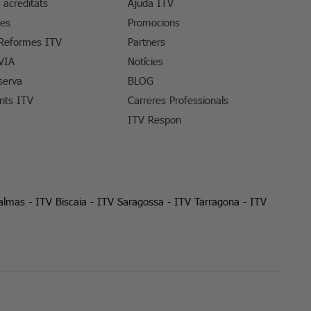
s acreditats
Ajuda ITV
tes
Promocions
 Reformes ITV
Partners
VIA
Notícies
serva
BLOG
ents ITV
Carreres Professionals
ITV Respon
almas
-
ITV Biscaia
-
ITV Saragossa
-
ITV Tarragona
-
ITV