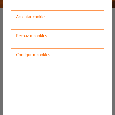
Acceptar cookies
VEURE TOTES
Rechazar cookies
Configurar cookies
ITV en coches