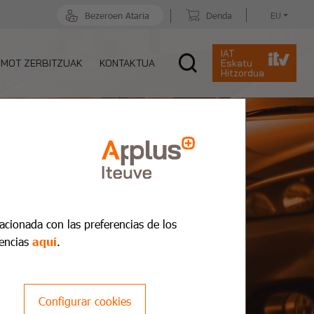
Bezeroen Ataria
Denda
EU
IAT
MOT ZERBITZUAK
KONTAKTUA
Eskatu
Hitzordua
lacionada con las preferencias de los
encias
aquí
.
Configurar cookies