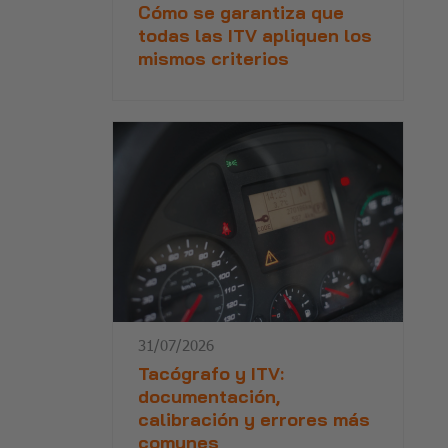
Cómo se garantiza que
todas las ITV apliquen los
mismos criterios
31/07/2026
Tacógrafo y ITV:
documentación,
calibración y errores más
comunes