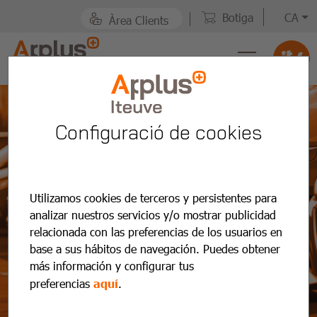
Botiga
CA
Àrea Clients
Configuració de cookies
Utilizamos cookies de terceros y persistentes para
analizar nuestros servicios y/o mostrar publicidad
relacionada con las preferencias de los usuarios en
base a sus hábitos de navegación. Puedes obtener
más información y configurar tus
Noticias y
preferencias
aquí
.
actualidad